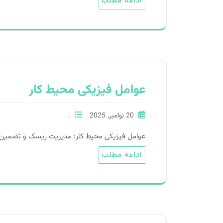
ادامه مطلب
عواﻣﻞ ﻓﯿﺰﯾﮑﯽ ﻣﺤﯿﻂ ﮐﺎر
20 نوامبر, 2025
.
عواﻣﻞ ﻓﯿﺰﯾﮑﯽ ﻣﺤﯿﻂ ﮐﺎر: ﻣﺪﯾﺮﯾﺖ رﯾﺴﮏ و ﺗﻀﻤﯿﻦ 
ادامه مطلب