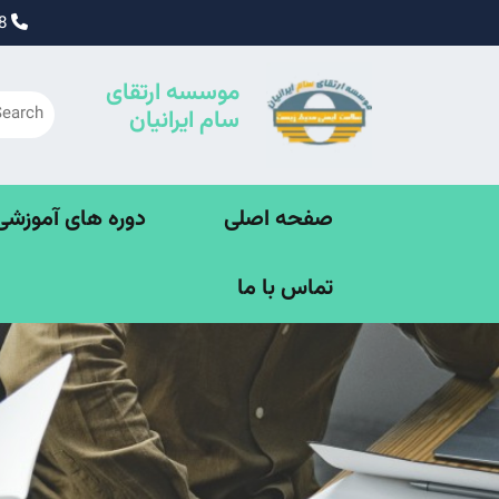
Ski
09195338828
t
conten
موسسه ارتقای
سام ایرانیان
صفحه اصلی
دوره های آموزشی SE
تماس با ما