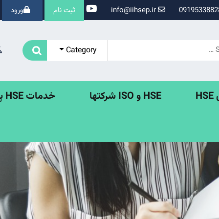
info@iihsep.ir
ثبت نام
ورود
Category
H
HSE و ISO شرکتها
خدمات HSE پروژه ها