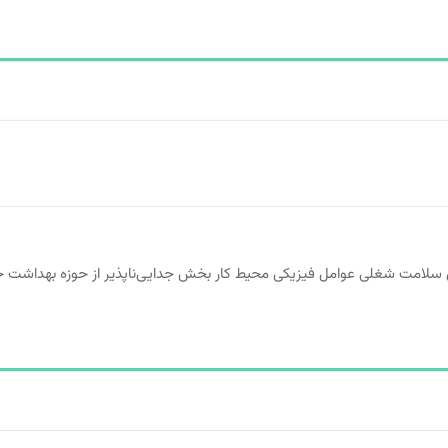
ﺳﻼﻣﺖ ﺷﻐﻠﯽ عوامل فیزیکی محیط کار بخش جدایی‌ناپذیر از حوزه بهداشت حر
دسته:
.