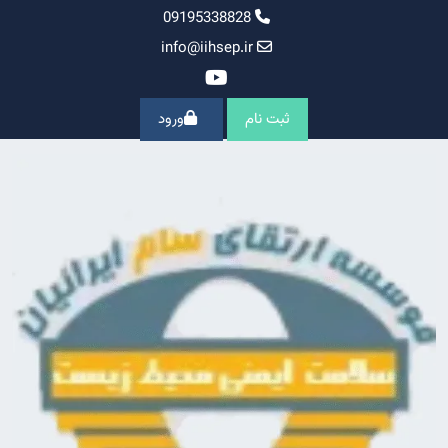
Ski
09195338828
t
info@iihsep.ir
conten
ثبت نام
ورود