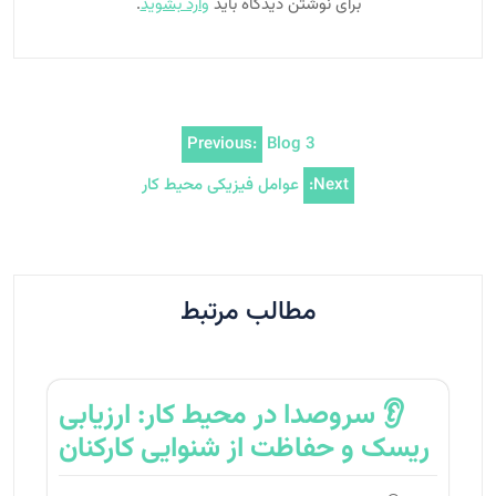
برای نوشتن دیدگاه باید
وارد بشوید
.
راهبری
Previous:
Blog 3
نوشته
Next:
عواﻣﻞ ﻓﯿﺰﯾﮑﯽ ﻣﺤﯿﻂ ﮐﺎر
مطالب مرتبط
👂 سروصدا در محیط کار: ارزیابی
ریسک و حفاظت از شنوایی کارکنان