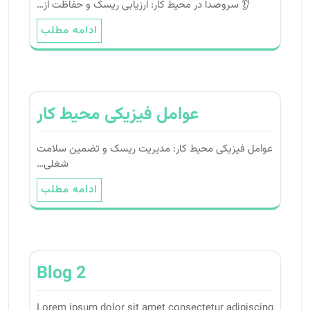
👂 سروصدا در محیط کار: ارزیابی ریسک و حفاظت از…
ادامه مطلب
عواﻣﻞ ﻓﯿﺰﯾﮑﯽ ﻣﺤﯿﻂ ﮐﺎر
عواﻣﻞ ﻓﯿﺰﯾﮑﯽ ﻣﺤﯿﻂ ﮐﺎر: ﻣﺪﯾﺮﯾﺖ رﯾﺴﮏ و ﺗﻀﻤﯿﻦ ﺳﻼﻣﺖ
ﺷﻐﻠﯽ…
ادامه مطلب
Blog 2
Lorem ipsum dolor sit amet consectetur adipiscing