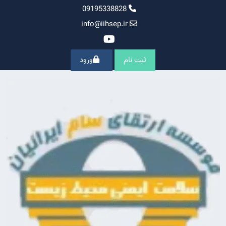
Ski
09195338828
t
info@iihsep.ir
conten
ثبت نام
ورود