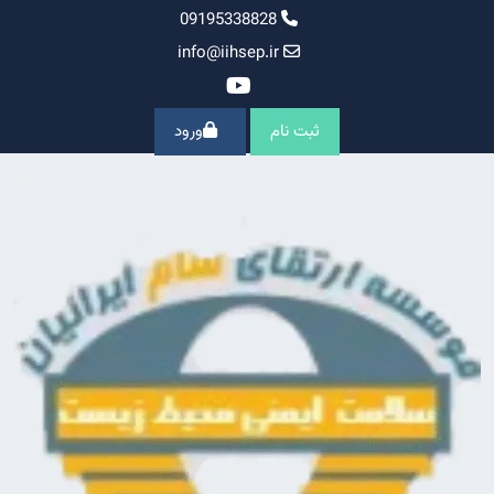
Ski
09195338828
t
info@iihsep.ir
conten
ثبت نام
ورود