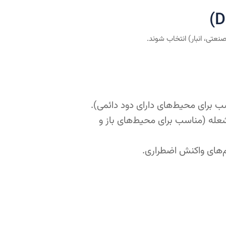
تی، انبار) انتخاب شوند.
برای محیط‌های دارای دود دائمی).
ش (UV) یا مادون قرمز (IR) ناشی از شعله (مناسب برای محیط‌های باز و
یم‌های واکنش اضطراری.