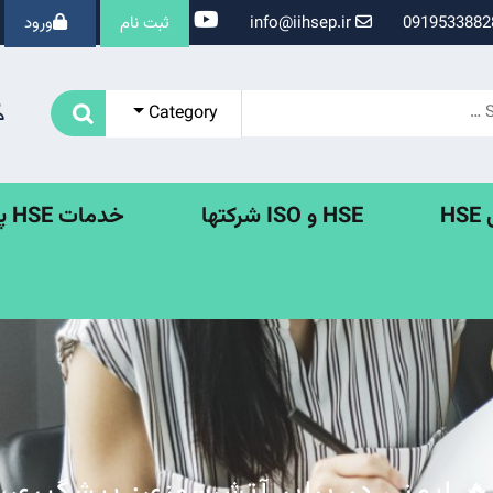
info@iihsep.ir
ثبت نام
ورود
Category
H
HSE و ISO شرکتها
خدمات HSE پروژه ها
🔥 ایمنی در برابر آتش‌سوزی: پیشگیری،