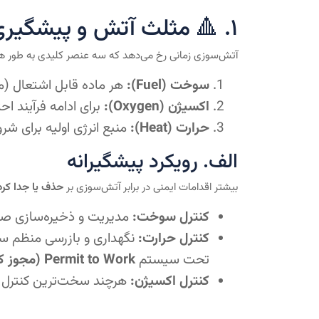
۱. 🔺 مثلث آتش و پیشگیری (The Fire Triangle and Prevention)
آتش‌سوزی زمانی رخ می‌دهد که سه عنصر کلیدی به طور ه
سوخت (Fuel):
هر ماده قابل اشتعال (ما
اکسیژن (Oxygen):
برای ادامه فرآیند اح
حرارت (Heat):
منبع انرژی اولیه برای شر
الف. رویکرد پیشگیرانه
بیشتر اقدامات ایمنی در برابر آتش‌سوزی بر
حذف یا جدا کرد
کنترل سوخت:
مدیریت و ذخیره‌سازی صحیح
کنترل حرارت:
نگهداری و بازرسی منظم سیس
تحت سیستم
Permit to Work (مجوز کار)
کنترل اکسیژن:
هرچند سخت‌ترین کنترل ا