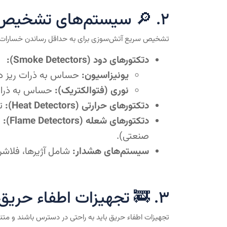
۲. 🔎 سیستم‌های تشخیص و اعلام حریق (Detection Systems)
تشخیص سریع آتش‌سوزی برای به حداقل رساندن خسارات حیا
دتکتورهای دود (Smoke Detectors):
یونیزاسیون:
حساس به ذرات ریز دو
نوری (فتوالکتریک):
حساس به ذرات ب
دتکتورهای حرارتی (Heat Detectors):
تش
دتکتورهای شعله (Flame Detectors):
صنعتی).
سیستم‌های هشدار:
شامل آژیرها، فلاشره
۳. 🚒 تجهیزات اطفاء حریق و واکنش اولیه
تجهیزات اطفاء حریق باید به راحتی در دسترس باشند و م