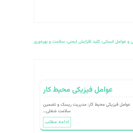
ی و عوامل انسانی: کلید افزایش ایمنی، سلامت و بهره‌وری
عواﻣﻞ ﻓﯿﺰﯾﮑﯽ ﻣﺤﯿﻂ ﮐﺎر
عواﻣﻞ ﻓﯿﺰﯾﮑﯽ ﻣﺤﯿﻂ ﮐﺎر: ﻣﺪﯾﺮﯾﺖ رﯾﺴﮏ و ﺗﻀﻤﯿﻦ
ﺳﻼﻣﺖ ﺷﻐﻠﯽ…
ادامه مطلب