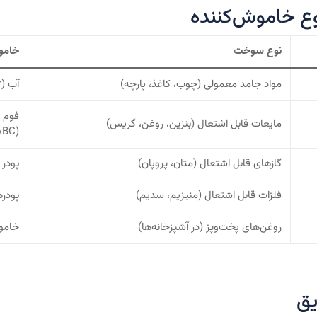
ع خاموش‌کننده
نوع سوخت
خامو
مواد جامد معمولی (چوب، کاغذ، پارچه)
آب (Water) و خاموش‌کننده‌های چند منظوره (ABC)
مایعات قابل اشتعال (بنزین، روغن، گریس)
(BC/ABC)
گازهای قابل اشتعال (متان، پروپان)
پودر ش
فلزات قابل اشتعال (منیزیم، سدیم)
پودره
روغن‌های پخت‌وپز (در آشپزخانه‌ها)
خاموش‌
یق