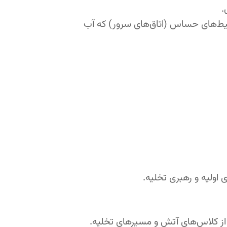
.
د CO2، هالوکربن‌ها یا گازهای بی‌اثر (Inert Gases) برای محیط‌های حساس (اتاق‌های سرور) که آب
اولیه و رهبری تخلیه.