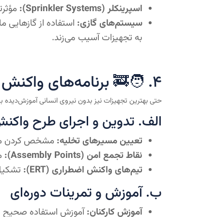
اسپرینکلر (Sprinkler Systems):
مؤثرت
سیستم‌های گازی:
به تجهیزات آسیب می‌زند.
۴. 🧑‍🚒 برنامه‌های واکنش اضطراری و آموزش
حتی بهترین تجهیزات نیز بدون نیروی انسانی آموزش‌دیده بی‌
الف. تدوین و اجرای طرح واکنش ا
تعیین مسیرهای تخلیه:
مشخص کردن مسیر
نقاط تجمع امن (Assembly Points):
مش
تیم‌های واکنش اضطراری (ERT):
تشکیل و
ب. آموزش و تمرینات دوره‌ای
آموزش کارکنان:
آموزش استفاده صحیح از کپسول‌های آتش‌نشانی (