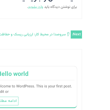
برای نوشتن دیدگاه باید
وارد بشوید
.
راهبری
Next:
👂 سروصدا در محیط کار: ارزیابی ریسک و حفاظت 
نوشته
ello world!
lcome to WordPress. This is your first post.
dit or…
ادامه مطل