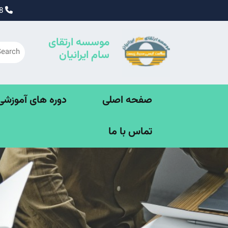
Ski
09195338828
t
conten
موسسه ارتقای
سام ایرانیان
صفحه اصلی
دوره های آموزشی SE
تماس با ما