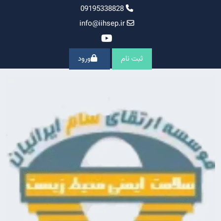
Ski
09195338828
t
info@iihsep.ir
conten
ثبت نام
ورود