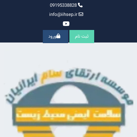
Ski
09195338828
t
info@iihsep.ir
conten
ثبت نام
ورود