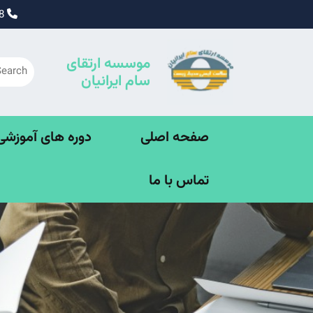
Ski
09195338828
t
conten
موسسه ارتقای
سام ایرانیان
صفحه اصلی
دوره های آموزشی SE
تماس با ما