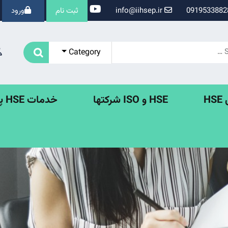
info@iihsep.ir
ثبت نام
ورود
Category
H
HSE و ISO شرکتها
خدمات HSE پروژه ها