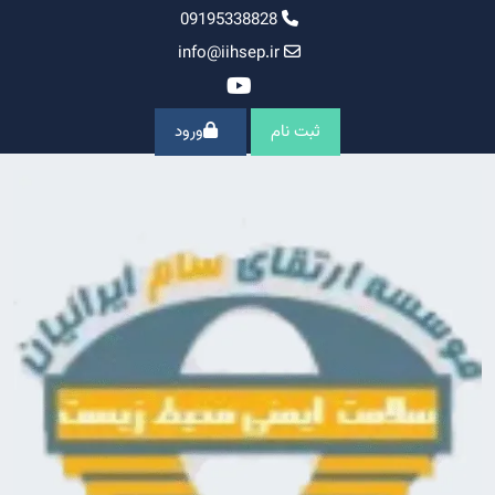
Ski
09195338828
t
info@iihsep.ir
conten
ثبت نام
ورود