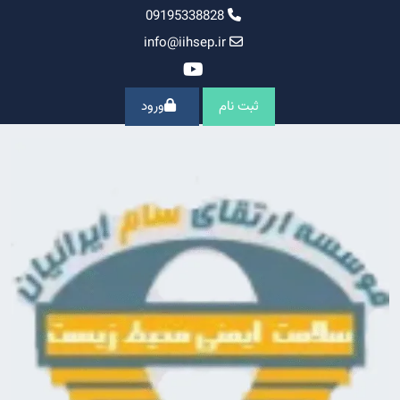
Ski
09195338828
t
info@iihsep.ir
conten
ثبت نام
ورود