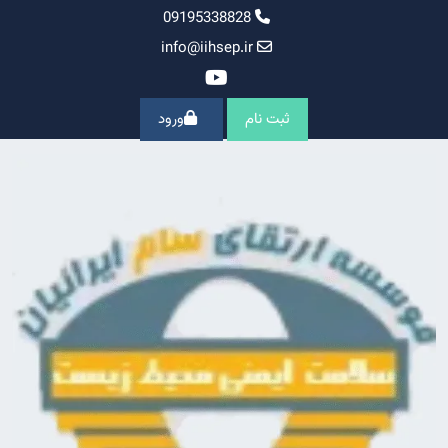
Ski
09195338828
t
info@iihsep.ir
conten
ثبت نام
ورود