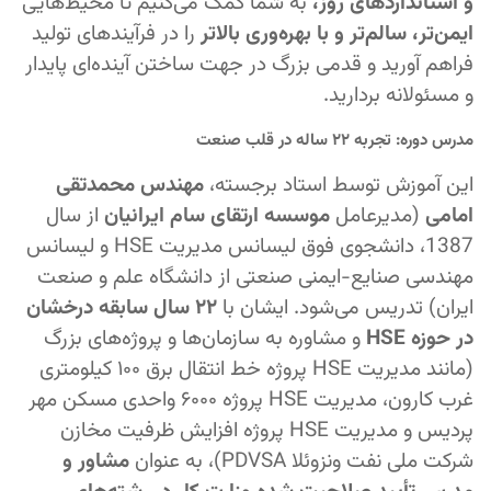
و استانداردهای روز،
به شما کمک می‌کنیم تا محیط‌هایی
ایمن‌تر، سالم‌تر و با بهره‌وری بالاتر
را در فرآیندهای تولید
فراهم آورید و قدمی بزرگ در جهت ساختن آینده‌ای پایدار
و مسئولانه بردارید.
مدرس دوره: تجربه ۲۲ ساله در قلب صنعت
این آموزش توسط استاد برجسته،
مهندس محمدتقی
امامی
(مدیرعامل
موسسه ارتقای سام ایرانیان
از سال
1387، دانشجوی فوق لیسانس مدیریت HSE و لیسانس
مهندسی صنایع-ایمنی صنعتی از دانشگاه علم و صنعت
ایران) تدریس می‌شود. ایشان با
۲۲ سال سابقه درخشان
در حوزه HSE
و مشاوره به سازمان‌ها و پروژه‌های بزرگ
(مانند مدیریت HSE پروژه خط انتقال برق ۱۰۰ کیلومتری
غرب کارون، مدیریت HSE پروژه ۶۰۰۰ واحدی مسکن مهر
پردیس و مدیریت HSE پروژه افزایش ظرفیت مخازن
شرکت ملی نفت ونزوئلا PDVSA)، به عنوان
مشاور و