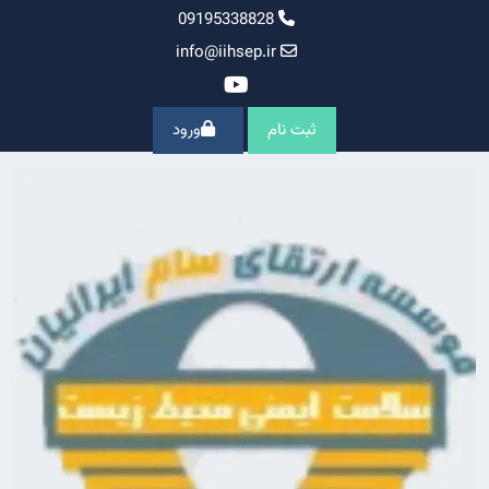
Ski
09195338828
t
info@iihsep.ir
conten
ثبت نام
ورود