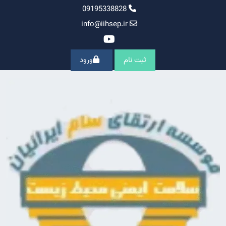
Ski
09195338828
t
info@iihsep.ir
conten
ثبت نام
ورود