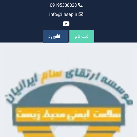
Ski
09195338828
t
info@iihsep.ir
conten
ثبت نام
ورود