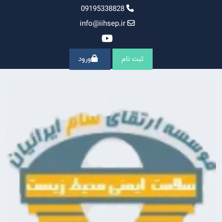
Ski
09195338828
t
info@iihsep.ir
conten
ثبت نام
ورود