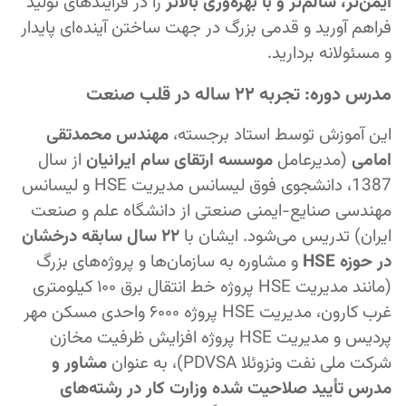
ایمن‌تر، سالم‌تر و با بهره‌وری بالاتر
را در فرآیندهای تولید
فراهم آورید و قدمی بزرگ در جهت ساختن آینده‌ای پایدار
و مسئولانه بردارید.
مدرس دوره: تجربه ۲۲ ساله در قلب صنعت
این آموزش توسط استاد برجسته،
مهندس محمدتقی
امامی
(مدیرعامل
موسسه ارتقای سام ایرانیان
از سال
1387، دانشجوی فوق لیسانس مدیریت HSE و لیسانس
مهندسی صنایع-ایمنی صنعتی از دانشگاه علم و صنعت
ایران) تدریس می‌شود. ایشان با
۲۲ سال سابقه درخشان
در حوزه HSE
و مشاوره به سازمان‌ها و پروژه‌های بزرگ
(مانند مدیریت HSE پروژه خط انتقال برق ۱۰۰ کیلومتری
غرب کارون، مدیریت HSE پروژه ۶۰۰۰ واحدی مسکن مهر
پردیس و مدیریت HSE پروژه افزایش ظرفیت مخازن
شرکت ملی نفت ونزوئلا PDVSA)، به عنوان
مشاور و
مدرس تأیید صلاحیت شده وزارت کار در رشته‌های