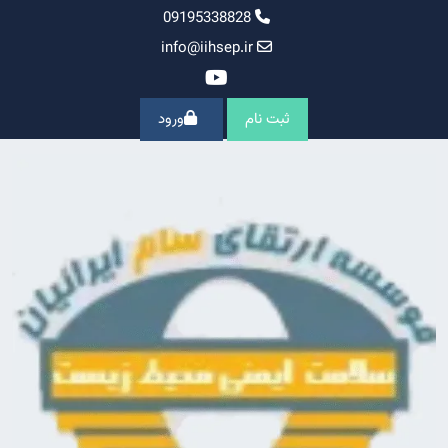
Ski
09195338828
t
info@iihsep.ir
conten
ثبت نام
ورود