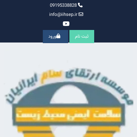
Ski
09195338828
t
info@iihsep.ir
conten
ثبت نام
ورود