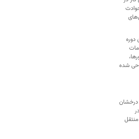
حوادث
‌های
 دوره
مات
رها،
رند، طراحی شده
قه درخشان
ر
ا منتقل