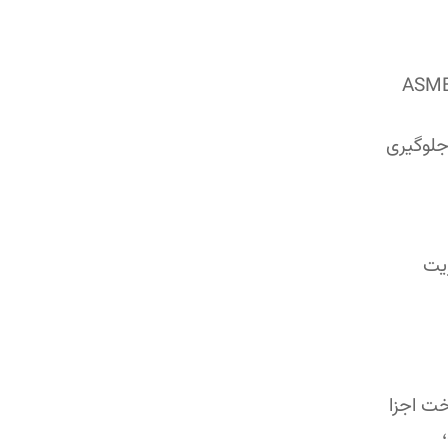
ASME Boiler a
جلوگیری
یت
خت اجزا