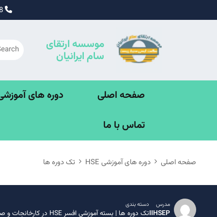
Ski
09195338828
t
conten
موسسه ارتقای
سام ایرانیان
صفحه اصلی
دوره های آموزشی SE
تماس با ما
صفحه اصلی
دوره های آموزشی HSE
تک دوره ها
مدرس
دسته بندی
IIHSEP
تک دوره ها
|
بسته آموزشی افسر HSE در کارخانجات و صنایع 360 ساعته