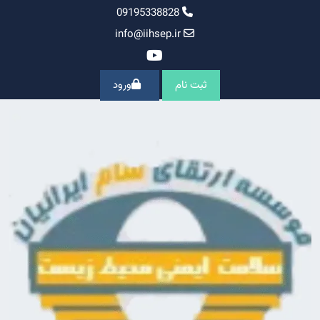
Ski
09195338828
t
info@iihsep.ir
conten
ثبت نام
ورود