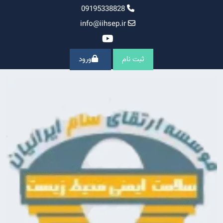
Ski
09195338828
t
info@iihsep.ir
conten
ثبت نام
ورود