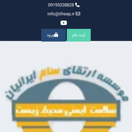
Ski
09195338828
t
info@iihsep.ir
conten
ثبت نام
ورود