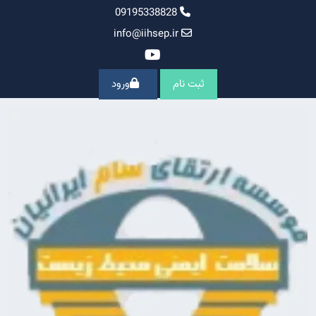
Ski
09195338828
t
info@iihsep.ir
conten
ثبت نام
ورود