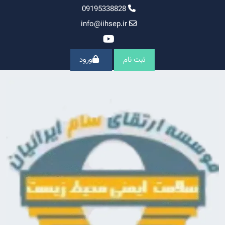
Ski
09195338828
t
info@iihsep.ir
conten
ثبت نام
ورود