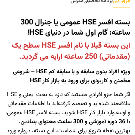
مرور کلی
برنامه تحصیلی
مدرس
بسته افسر HSE عمومی یا جنرال 300
ساعته: گام اول شما در دنیای HSE!
بسته قبلا با نام افسر HSE سطح یک
این
(مقدماتی) 250 ساعته ارایه می گردید.
ویژه افراد بدون سابقه و با سابقه کم HSE – شروعی
ی برای ورود به بازار کار HSE
مطمئن و کاربرد
اگر شما جزو افرادی هستید که تازه به بحث ایمنی و HSE
علاقه‌مند شده‌اید و تصمیم گرفته‌اید با اطلاعات مقدماتی
و اولیه وارد بازار کار HSE شوید، بسته افسر HSE عمومی،
با
36 دوره آموزشی و 300 ساعت محتوای بنیادین
،
بهترین نقطه شروع برای شماست. این بسته، دروازه ورود