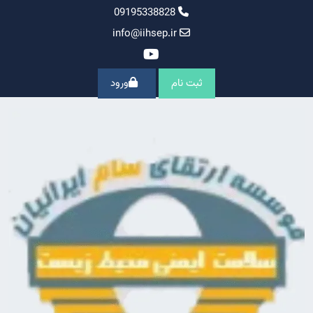
Ski
09195338828
t
info@iihsep.ir
conten
ثبت نام
ورود