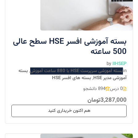
بسته آموزشی افسر HSE سطح عالی
500 ساعته
by
IIHSEP
in
بسته آموزشی سرپرست HSE با 880 ساعت آموزش
,
بسته
آموزشی مدیر HSE
,
بسته های افسر HSE
0 درس
894 دانشجو
3,287,000تومان
هم اکنون خریداری کنید