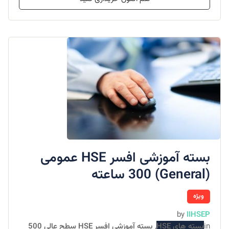
بسته آموزشی افسر HSE عمومی
(General) 300 ساعته
ویژه
by
IIHSEP
in
بسته های HSE
,
بسته آموزشی افسر HSE سطح عالی 500