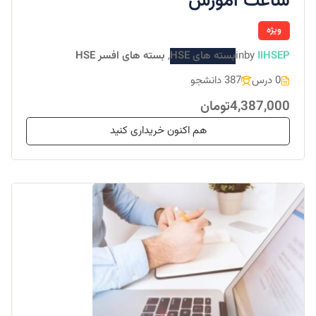
ساعت آموزش
ویژه
IIHSEP
by
in
بسته های HSE
,
بسته های افسر HSE
0 درس
387 دانشجو
4,387,000تومان
هم اکنون خریداری کنید