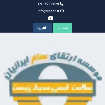
Ski
09195338828
t
info@iihsep.ir
conten
ثبت نام
ورود