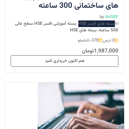
های ساختمانی 300 ساعته
by
IIHSEP
in
بسته های افسر HSE
,
بسته آموزشی افسر HSE سطح عالی
500 ساعته
,
بسته های HSE
0 درس
378 دانشجو
1,987,000تومان
هم اکنون خریداری کنید