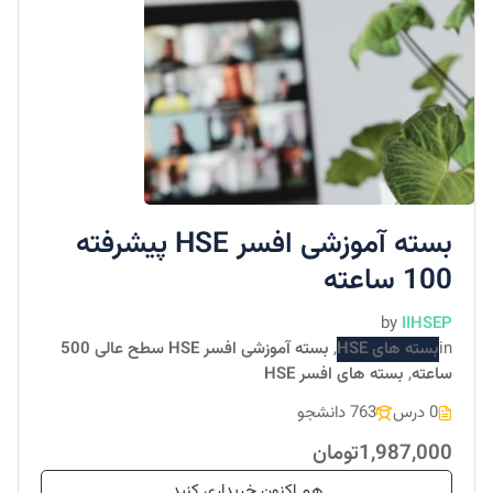
بسته آموزشی افسر HSE پیشرفته
100 ساعته
by
IIHSEP
in
بسته های HSE
,
بسته آموزشی افسر HSE سطح عالی 500
ساعته
,
بسته های افسر HSE
0 درس
763 دانشجو
1,987,000تومان
هم اکنون خریداری کنید