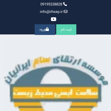
Ski
09195338828
t
info@iihsep.ir
conten
ثبت نام
ورود