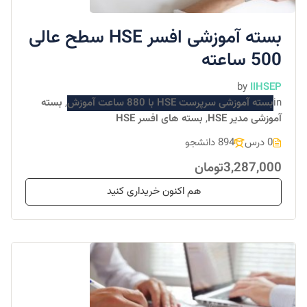
بسته آموزشی افسر HSE سطح عالی
500 ساعته
by
IIHSEP
in
بسته آموزشی سرپرست HSE با 880 ساعت آموزش
,
بسته
آموزشی مدیر HSE
,
بسته های افسر HSE
0 درس
894 دانشجو
3,287,000تومان
هم اکنون خریداری کنید