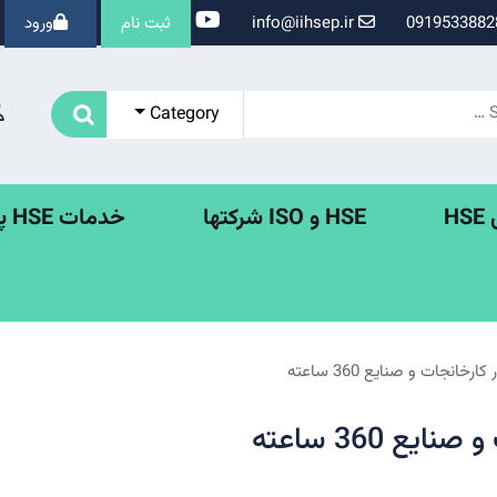
info@iihsep.ir
ثبت نام
ورود
Category
H
HSE و ISO شرکتها
خدمات HSE پروژه ها