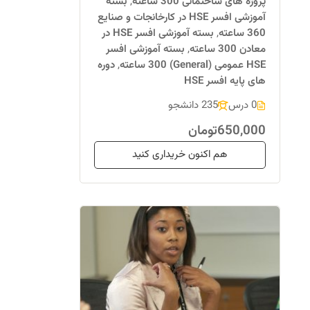
پروژه های ساختمانی 300 ساعته
,
بسته
آموزشی افسر HSE در کارخانجات و صنایع
360 ساعته
,
بسته آموزشی افسر HSE در
معادن 300 ساعته
,
بسته آموزشی افسر
HSE عمومی (General) 300 ساعته
,
دوره
های پایه افسر HSE
0 درس
235 دانشجو
650,000تومان
هم اکنون خریداری کنید