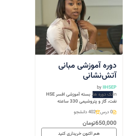
دوره آموزشی مبانی
آتش‌نشانی
by
IIHSEP
in
تک دوره ها
,
بسته آموزشی افسر HSE
نفت، گاز و پتروشیمی 330 ساعته
0 درس
402 دانشجو
650,000تومان
هم اکنون خریداری کنید