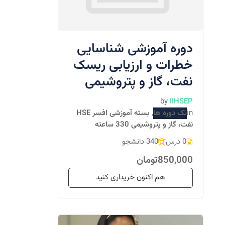
دوره آموزشی شناسایی
خطرات و ارزیابی ریسک
نفت، گاز و پتروشیمی
by
IIHSEP
in
تک دوره ها
,
بسته آموزشی افسر HSE
نفت، گاز و پتروشیمی 330 ساعته
0 درس
340 دانشجو
850,000تومان
هم اکنون خریداری کنید