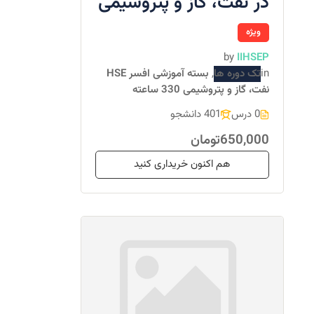
در نفت، گاز و پتروشیمی
ویژه
by
IIHSEP
in
تک دوره ها
,
بسته آموزشی افسر HSE
نفت، گاز و پتروشیمی 330 ساعته
0 درس
401 دانشجو
650,000تومان
هم اکنون خریداری کنید