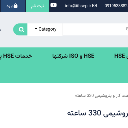
info@iihsep.ir
ثبت نام
ورود
Category
H
HSE و ISO شرکتها
خدمات HSE پروژه ها