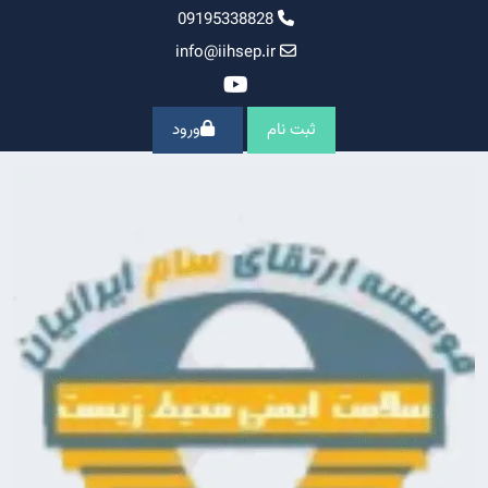
Ski
09195338828
t
info@iihsep.ir
conten
ثبت نام
ورود