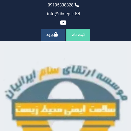
Ski
09195338828
t
info@iihsep.ir
conten
ثبت نام
ورود