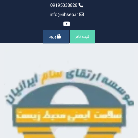
Ski
09195338828
t
info@iihsep.ir
conten
ثبت نام
ورود