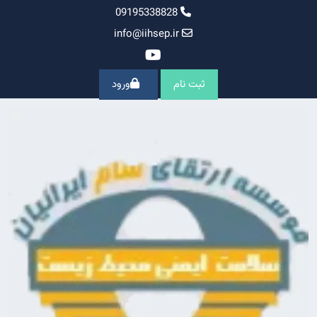
Ski
09195338828
t
info@iihsep.ir
conten
ثبت نام
ورود