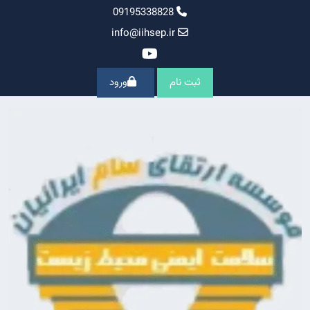
Ski
09195338828
t
info@iihsep.ir
conten
ثبت نام
ورود