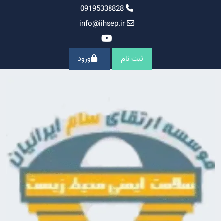
Ski
09195338828
t
info@iihsep.ir
conten
ثبت نام
ورود